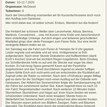
Datum:
10-12.7.2020
Organisator:
McGravel
Teilnehmer:
6
Nach der Grenzöffnung oranisierten wir für Kurzentschlossene doch noch
den Ausflug zum Gardasee.
Wer nicht dabei war, ist selber schuld. Enduro, Wandern tun die Andern!
Die Hinfahrt bei schönem Wetter über Lenzerheide, Albula, Bernina,
Martirolo, Crocedomini,…usw. mit Kurven ohne Ende und zwischendurch
klein unbefestige Umwege. Auf dem engen und teilweise geschotterten
Waldpfad gings über steile Passagen zum Passo Nota. Nur eine leicht
verärgerte Bikerin trafen wir an.
Am Samstag war die Fahrt zum Passo di Tremalzo für 6 Uhr geplant.
Leider regnete und windete und wir sind nnötigerweise so früh
aufgestanden. Nach einer Stunde Diskutieren und Kaffeetrinken (dank
Erich’s Kocher) sind wir bei leichtem Regen losgefahren. Beim Einstieg
zur Schotterstrecke hörte es auf und die Strecke war sogar bis oben
trocken. Es hat riesig Spass gemacht! Kaum auf der Passhöhe
angekommen und das Tunell durchfahren regenet es wieder heftiger.
Zudem fühlte Erich sich nicht wohl und wir entschieden die Rückfahrt auf
Asphalt unter die Räder zu nehmen. Nach dem «Frühstück» gegen Mittag
gab es dann für die Süchtigen noch einen Ausflug auf die Ostseite vom
Gardasees. Der Abfahrt bei Sonnenschein folgte die Seeüberquerung mit
der Fähre bei zunehmend rauher See. Kaum nageleft hiess es nach 10
min Fahrt: Regenklamotten montiert. Nach weiteren 10 Minuten traten
Sturmböhen Sturmböhen und Hagel auf. Inner Kürze fanden wir einen
schützenden Unterstand. Nach einer knappen Stunde hiess es
Weiterfahrt bei Sonnenschein und kurz darauf war alles wieder trocken.
Die Strassen waren jedoch von Blättern Zweigen, Ästen und Bäumen
übersäht. Die Rückfahrt dann durch die eindrückliche Brasa-Schlucht