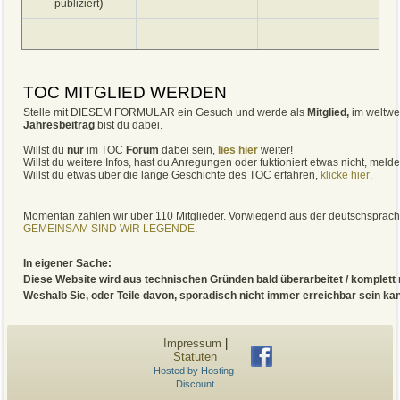
)
publiziert
TOC MITGLIED WERDEN
Stelle mit DIESEM FORMULAR ein Gesuch und werde als
Mitglied,
im weltwe
Jahresbeitrag
bist du dabei.
Willst du
nur
im TOC
Forum
dabei sein,
lies hier
weiter!
Willst du weitere Infos, hast du Anregungen oder fuktioniert etwas nicht, meld
Willst du etwas über die lange Geschichte des TOC erfahren,
klicke hier
.
Momentan zählen wir über 110 Mitglieder. Vorwiegend aus der deutschsprac
GEMEINSAM SIND WIR LEGENDE
.
In eigener Sache:
Diese Website wird aus technischen Gründen bald überarbeitet / komplett 
Weshalb Sie, oder Teile davon, sporadisch nicht immer erreichbar sein ka
Impressum
|
Statuten
Hosted by Hosting-
Discount